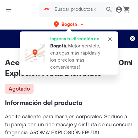
Bogotá
Regístrate
¿Nuevo en Rappi?
y disfruta de
Ingresa tu dirección en
envíos gratis por semanas
Aplican TyC
Bogotá
.
Mejor servicio,
entregas más rápidas y
los precios más
Aceite Caliente Para Masajes 60ml
convenientes!
Explosión Frutal Disfrutate
Agotado
Información del producto
Aceite caliente para masajes corporales. Seduce a
tu pareja con un rico masaje y disfruta de su sensual
fragancia. AROMA: EXPLOSIÓN FRUTAL.