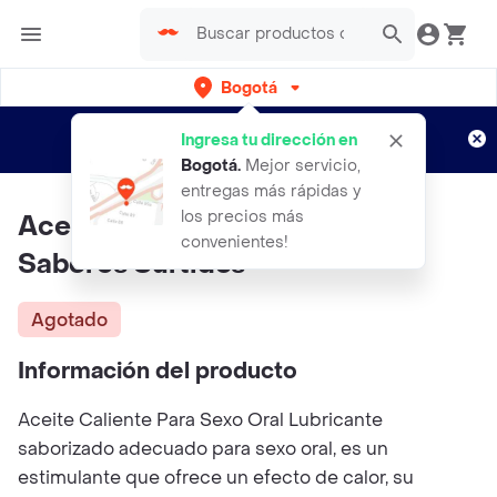
Bogotá
Regístrate
¿Nuevo en Rappi?
y disfruta de
Ingresa tu dirección en
envíos gratis por semanas
Aplican TyC
Bogotá
.
Mejor servicio,
entregas más rápidas y
los precios más
Aceite Caliente Para Masajes
convenientes!
Sabores Surtidos
Agotado
Información del producto
Aceite Caliente Para Sexo Oral Lubricante
saborizado adecuado para sexo oral, es un
estimulante que ofrece un efecto de calor, su