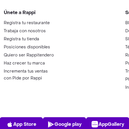
Únete a Rappi
S
Registra tu restaurante
B
Trabaja con nosotros
D
Registra tu tienda
S
Posiciones disponibles
T
Quiero ser Rappitendero
R
Haz crecer tu marca
P
Incrementa tus ventas
T
con Pide por Rappi
P
I
App Store
Play Store
AppGalle
App Store
Google play
AppGallery