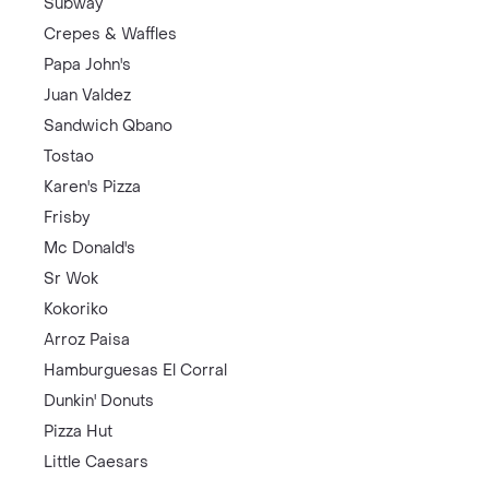
Subway
Crepes & Waffles
Papa John's
Juan Valdez
Sandwich Qbano
Tostao
Karen's Pizza
Frisby
Mc Donald's
Sr Wok
Kokoriko
Arroz Paisa
Hamburguesas El Corral
Dunkin' Donuts
Pizza Hut
Little Caesars