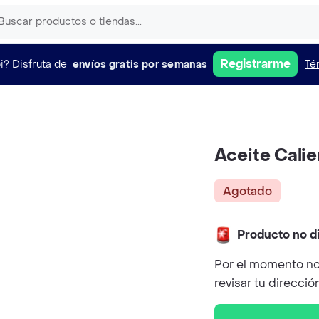
Registrarme
i?
Disfruta de
envíos gratis por semanas
Té
Aceite Cali
Agotado
Producto no d
Por el momento no
revisar tu direcció