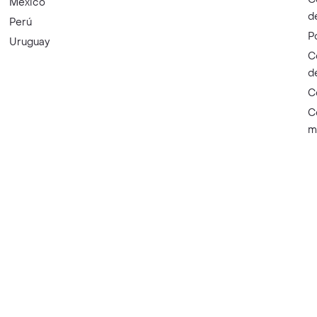
México
d
Perú
P
Uruguay
C
d
C
C
m