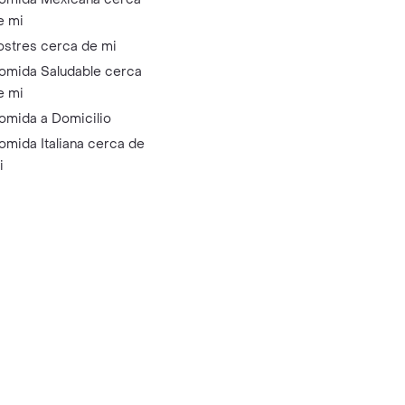
e mi
ostres cerca de mi
omida Saludable cerca
e mi
omida a Domicilio
omida Italiana cerca de
i