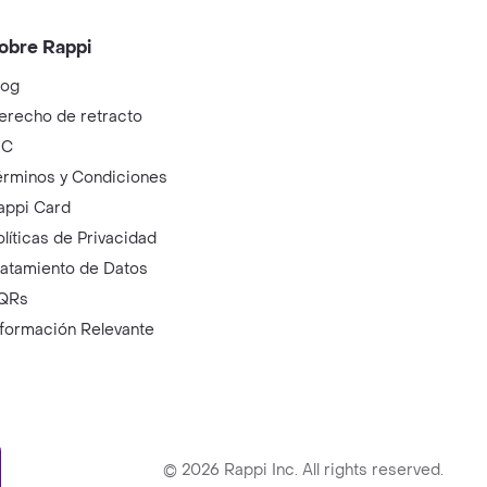
obre Rappi
log
erecho de retracto
IC
érminos y Condiciones
appi Card
olíticas de Privacidad
ratamiento de Datos
QRs
nformación Relevante
ry
©
2026
Rappi Inc. All rights reserved.