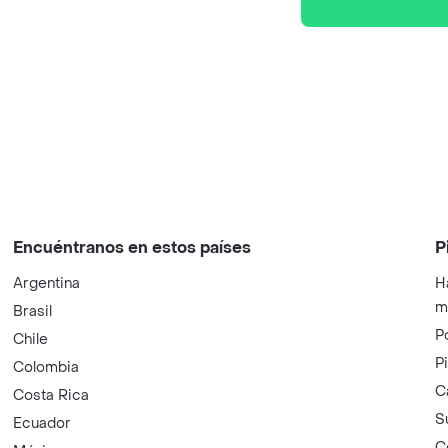
Encuéntranos en estos países
P
Argentina
H
m
Brasil
P
Chile
P
Colombia
C
Costa Rica
S
Ecuador
C