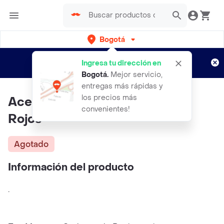
Bogotá
Regístrate
¿Nuevo en Rappi?
y disfruta de
Ingresa tu dirección en
envíos gratis por semanas
Aplican TyC
Bogotá
.
Mejor servicio,
entregas más rápidas y
los precios más
Aceite Caliente Sabor A Frutos
convenientes!
Rojos
Agotado
Información del producto
.