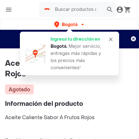
Bogotá
Regístrate
¿Nuevo en Rappi?
y disfruta de
Ingresa tu dirección en
envíos gratis por semanas
Aplican TyC
Bogotá
.
Mejor servicio,
entregas más rápidas y
los precios más
Aceite Caliente Sabor A Frutos
convenientes!
Rojos
Agotado
Información del producto
Aceite Caliente Sabor A Frutos Rojos