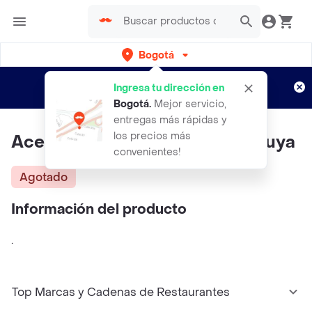
Bogotá
Regístrate
¿Nuevo en Rappi?
y disfruta de
Ingresa tu dirección en
envíos gratis por semanas
Aplican TyC
Bogotá
.
Mejor servicio,
entregas más rápidas y
los precios más
Aceite Caliente Sabor A Maracuya
convenientes!
Agotado
Información del producto
.
Top Marcas y Cadenas de Restaurantes