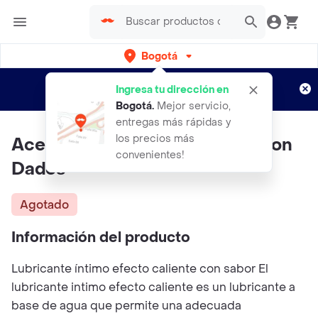
Bogotá
Regístrate
¿Nuevo en Rappi?
y disfruta de
Ingresa tu dirección en
envíos gratis por semanas
Aplican TyC
Bogotá
.
Mejor servicio,
entregas más rápidas y
los precios más
Aceite Caliente Sabor Chicle Con
convenientes!
Dados
Agotado
Información del producto
Lubricante íntimo efecto caliente con sabor El
lubricante intimo efecto caliente es un lubricante a
base de agua que permite una adecuada