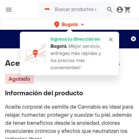
Bogotá
Regístrate
¿Nuevo en Rappi?
y disfruta de
Ingresa tu dirección en
envíos gratis por semanas
Aplican TyC
Bogotá
.
Mejor servicio,
entregas más rápidas y
los precios más
Aceite Cannabis X250ml Athos
convenientes!
Agotado
Información del producto
Aceite corporal de semilla de Cannabis es ideal para
relajar, humectar, proteger y suavizar tu piel, además
de tener beneficios desde la ansiedad, dolores
musculares crónicos y efectos que neutralizan los