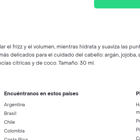
 el frizz y el volumen, mientras hidrata y suaviza las punta
más delicados para el cuidado del cabello: argán, jojoba,
ias cítricas y de coco. Tamaño: 30 ml.
Encuéntranos en estos países
P
Argentina
H
m
Brasil
P
Chile
P
Colombia
C
Costa Rica