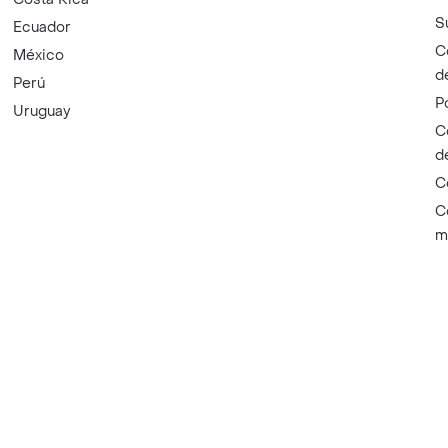
S
Ecuador
C
México
d
Perú
P
Uruguay
C
d
C
C
m