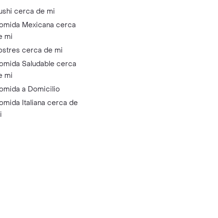
ushi cerca de mi
omida Mexicana cerca
e mi
ostres cerca de mi
omida Saludable cerca
e mi
omida a Domicilio
omida Italiana cerca de
i