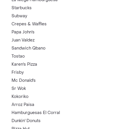
Starbucks
Subway
Crepes & Waffles
Papa John's
Juan Valdez
Sandwich Qbano
Tostao
Karen's Pizza
Frisby
Mc Donald's
Sr Wok
Kokoriko
Arroz Paisa
Hamburguesas El Corral
Dunkin' Donuts
Pizza Hut