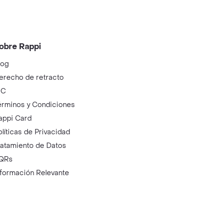
obre Rappi
log
erecho de retracto
IC
érminos y Condiciones
appi Card
olíticas de Privacidad
ratamiento de Datos
QRs
nformación Relevante