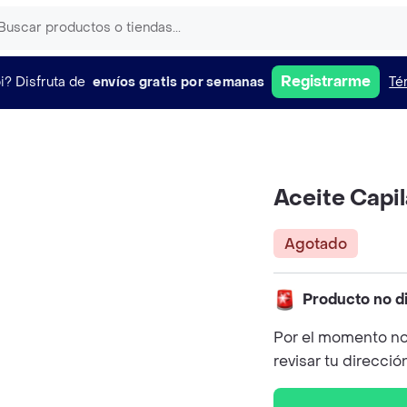
Registrarme
i?
Disfruta de
envíos gratis por semanas
Té
Aceite Capil
Agotado
Producto no d
Por el momento no
revisar tu direcció