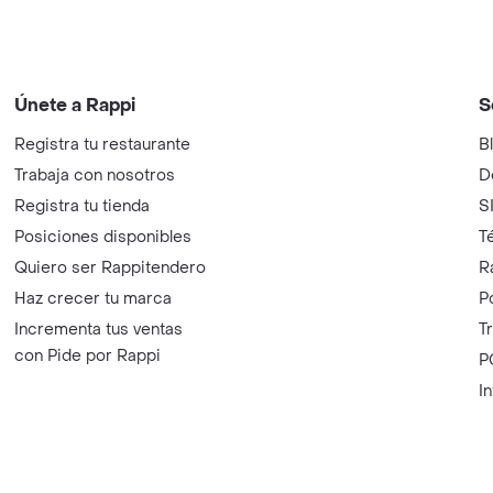
Únete a Rappi
S
Registra tu restaurante
B
Trabaja con nosotros
D
Registra tu tienda
S
Posiciones disponibles
T
Quiero ser Rappitendero
R
Haz crecer tu marca
P
Incrementa tus ventas
T
con Pide por Rappi
P
I