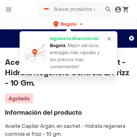
Bogotá
Regístrate
¿Nuevo en Rappi?
y disfruta de
Ingresa tu dirección en
envíos gratis por semanas
Aplican TyC
Bogotá
.
Mejor servicio,
entregas más rápidas y
los precios más
Aceite Capilar Argán, En Sachet -
convenientes!
Hidrata Regenera Controla El Frizz
- 10 Gm.
Agotado
Información del producto
Aceite Capilar Argán, en sachet - hidrata regenera
controla el frizz - 10 gm.