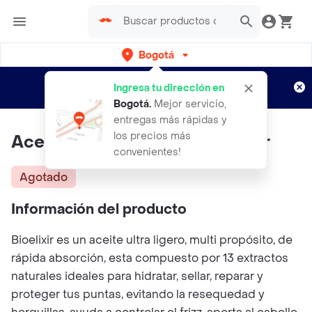
Bogotá
Regístrate
¿Nuevo en Rappi?
y disfruta de
Ingresa tu dirección en
envíos gratis por semanas
Aplican TyC
Bogotá
.
Mejor servicio,
entregas más rápidas y
los precios más
Aceite Capilar Bioelixir L´amour
convenientes!
Agotado
Información del producto
Bioelixir es un aceite ultra ligero, multi propósito, de
rápida absorción, esta compuesto por 13 extractos
naturales ideales para hidratar, sellar, reparar y
proteger tus puntas, evitando la resequedad y