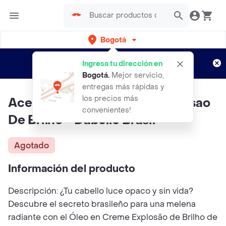
Bogotá
Regístrate
¿Nuevo en Rappi?
y disfruta de
Ingresa tu dirección en
envíos gratis por semanas
Aplican TyC
Bogotá
.
Mejor servicio,
entregas más rápidas y
los precios más
Aceite Capilar En Crema Explosao
convenientes!
De Brilho - Dabelle Brasil
Agotado
Información del producto
Descripción: ¿Tu cabello luce opaco y sin vida?
Descubre el secreto brasileño para una melena
radiante con el Óleo en Creme Explosão de Brilho de