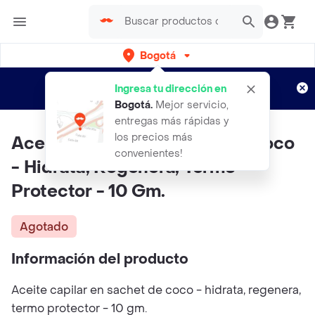
Bogotá
Regístrate
¿Nuevo en Rappi?
y disfruta de
Ingresa tu dirección en
envíos gratis por semanas
Aplican TyC
Bogotá
.
Mejor servicio,
entregas más rápidas y
los precios más
Aceite Capilar En Sachet De Coco
convenientes!
- Hidrata, Regenera, Termo
Protector - 10 Gm.
Agotado
Información del producto
Aceite capilar en sachet de coco - hidrata, regenera,
termo protector - 10 gm.