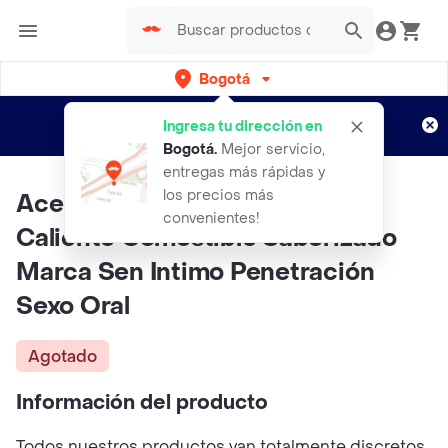
Bogotá
Regístrate
¿Nuevo en Rappi?
y disfruta de
Ingresa tu dirección en
envíos gratis por semanas
Aplican TyC
Bogotá
.
Mejor servicio,
entregas más rápidas y
los precios más
Aceite Caramelo Lubricante
convenientes!
Caliente Comestible Saborizado
Marca Sen Intimo Penetración
Sexo Oral
Agotado
Información del producto
Todos nuestros productos van totalmente discretos