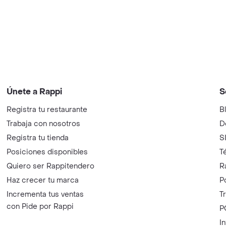
Únete a Rappi
S
Registra tu restaurante
B
Trabaja con nosotros
D
Registra tu tienda
S
Posiciones disponibles
T
Quiero ser Rappitendero
R
Haz crecer tu marca
P
Incrementa tus ventas
T
con Pide por Rappi
P
I