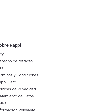
obre Rappi
log
erecho de retracto
IC
érminos y Condiciones
appi Card
olíticas de Privacidad
ratamiento de Datos
QRs
nformación Relevante