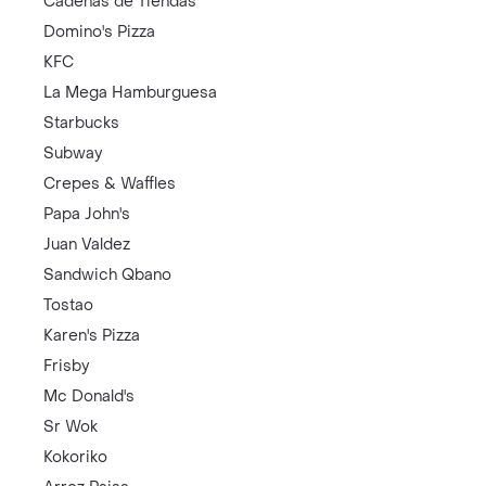
Cadenas de Tiendas
Domino's Pizza
KFC
La Mega Hamburguesa
Starbucks
Subway
Crepes & Waffles
Papa John's
Juan Valdez
Sandwich Qbano
Tostao
Karen's Pizza
Frisby
Mc Donald's
Sr Wok
Kokoriko