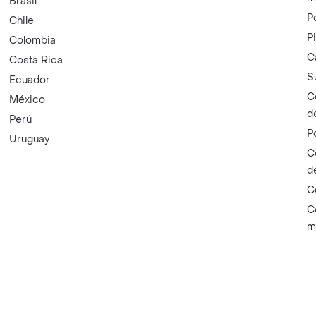
Brasil
P
Chile
P
Colombia
C
Costa Rica
S
Ecuador
C
México
d
Perú
P
Uruguay
C
d
C
C
m