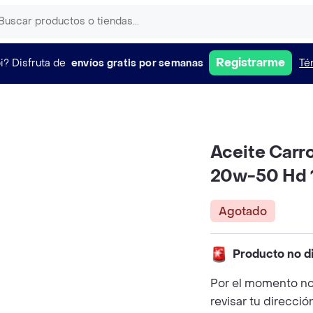
Registrarme
i?
Disfruta de
envíos gratis por semanas
Té
Aceite Carro
20w-50 Hd 1
Agotado
Producto no d
Por el momento no
revisar tu direcció