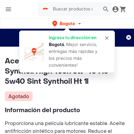
Bogotá
Regístrate
¿Nuevo en Rappi?
y disfruta de
Ingresa tu dirección en
envíos gratis por semanas
Aplican TyC
Bogotá
.
Mejor servicio,
entregas más rápidas y
los precios más
Aceite Carro Motor 5w-40 1l
convenientes!
Synthoil High Tech 5w-40 Ac
5w40 Sint Synthoil Ht 1l
Agotado
Información del producto
Proporciona una película lubricante estable. Aceite
antifricción sintético para motores. Reduce el