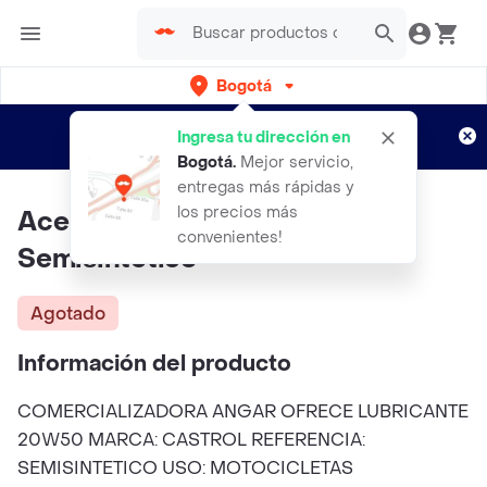
Bogotá
Regístrate
¿Nuevo en Rappi?
y disfruta de
Ingresa tu dirección en
envíos gratis por semanas
Aplican TyC
Bogotá
.
Mejor servicio,
entregas más rápidas y
los precios más
Aceite Castrol Moto 20w50
convenientes!
Semisintetico
Agotado
Información del producto
COMERCIALIZADORA ANGAR OFRECE LUBRICANTE
20W50 MARCA: CASTROL REFERENCIA:
SEMISINTETICO USO: MOTOCICLETAS