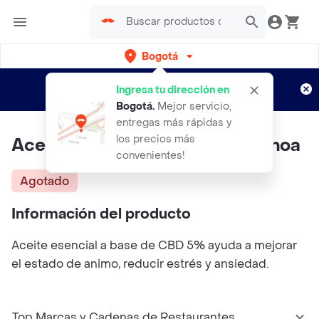
Bogotá
Regístrate
¿Nuevo en Rappi?
y disfruta de
Ingresa tu dirección en
envíos gratis por semanas
Aplican TyC
Bogotá
.
Mejor servicio,
entregas más rápidas y
los precios más
Aceite Cbd 5% Good Vibes Canoa
convenientes!
Agotado
Información del producto
Aceite esencial a base de CBD 5% ayuda a mejorar
el estado de animo, reducir estrés y ansiedad.
Top Marcas y Cadenas de Restaurantes