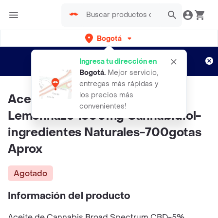
Bogotá
Regístrate
¿Nuevo en Rappi?
y disfruta de
Ingresa tu dirección en
envíos gratis por semanas
Aplican TyC
Bogotá
.
Mejor servicio,
entregas más rápidas y
los precios más
Aceite Cbd Gotas 30ml
convenientes!
Lemonhaze 1500mg Cannabidiol-
ingredientes Naturales-700gotas
Aprox
Agotado
Información del producto
Aceite de Cannabis Broad Spectrum CBD-5%