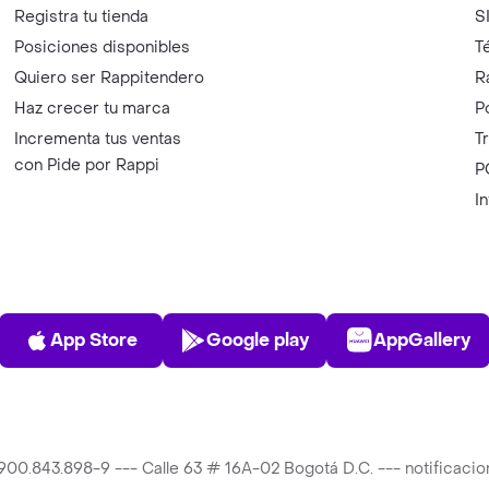
Registra tu tienda
S
Posiciones disponibles
T
Quiero ser Rappitendero
R
Haz crecer tu marca
P
Incrementa tus ventas
T
con Pide por Rappi
P
I
App Store
Play Store
AppGalle
App Store
Google play
AppGallery
T 900.843.898-9 --- Calle 63 # 16A-02 Bogotá D.C. --- notificac