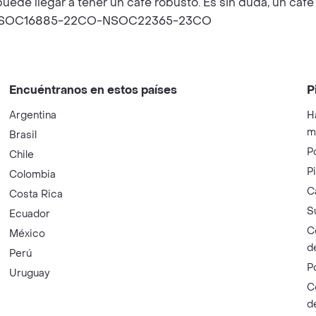
ede llegar a tener un café robusto. Es sin duda, un café s
IMANSOC16885-22CO-NSOC22365-23CO
Encuéntranos en estos países
P
Argentina
H
m
Brasil
P
Chile
P
Colombia
C
Costa Rica
S
Ecuador
C
México
d
Perú
P
Uruguay
C
d