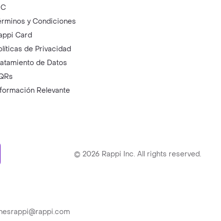
IC
érminos y Condiciones
appi Card
olíticas de Privacidad
ratamiento de Datos
QRs
nformación Relevante
ry
©
2026
Rappi Inc. All rights reserved.
ionesrappi@rappi.com