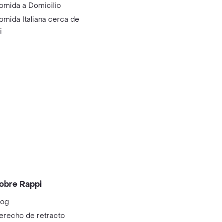
omida a Domicilio
omida Italiana cerca de
i
obre Rappi
log
erecho de retracto