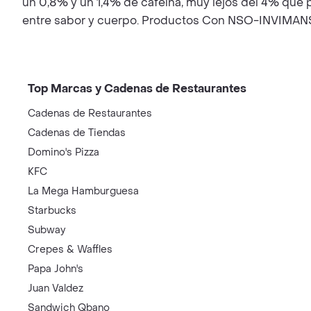
un 0,8% y un 1,4% de cafeína, muy lejos del 4% que pu
entre sabor y cuerpo. Productos Con NSO-INV
Top Marcas y Cadenas de Restaurantes
Cadenas de Restaurantes
Cadenas de Tiendas
Domino's Pizza
KFC
La Mega Hamburguesa
Starbucks
Subway
Crepes & Waffles
Papa John's
Juan Valdez
Sandwich Qbano