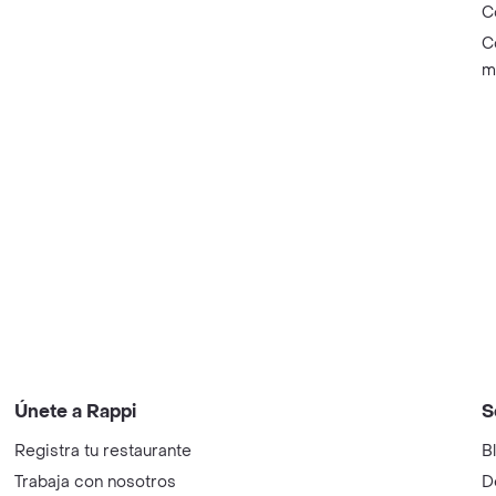
C
C
m
Únete a Rappi
S
Registra tu restaurante
B
Trabaja con nosotros
D