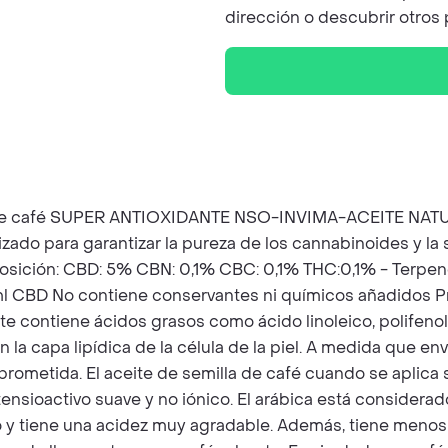
dirección o descubrir otros 
la de café SUPER ANTIOXIDANTE NSO-INVIMA-ACEITE NA
alizado para garantizar la pureza de los cannabinoides y 
sición: CBD: 5% CBN: 0,1% CBC: 0,1% THC:0,1% - Terpenos
g/ml CBD No contiene conservantes ni químicos añadidos P
ite contiene ácidos grasos como ácido linoleico, polifenol
 la capa lipídica de la célula de la piel. A medida que e
rometida. El aceite de semilla de café cuando se aplica so
 tensioactivo suave y no iónico. El arábica está considera
 y tiene una acidez muy agradable. Además, tiene menos c