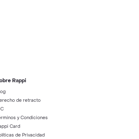
obre Rappi
log
erecho de retracto
IC
érminos y Condiciones
appi Card
olíticas de Privacidad