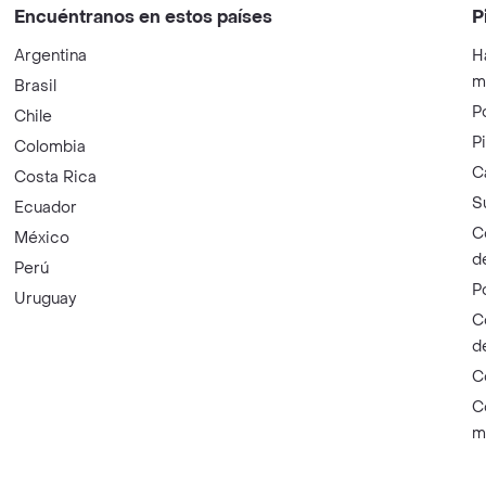
Encuéntranos en estos países
P
Argentina
H
m
Brasil
P
Chile
P
Colombia
C
Costa Rica
S
Ecuador
C
México
d
Perú
P
Uruguay
C
d
C
C
m