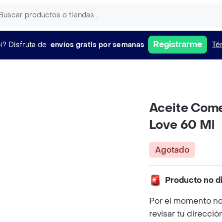
Registrarme
i?
Disfruta de
envíos gratis por semanas
Té
Aceite Come
Love 60 Ml
Agotado
Producto no d
Por el momento no
revisar tu direcció