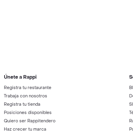
Únete a Rappi
S
Registra tu restaurante
B
Trabaja con nosotros
D
Registra tu tienda
S
Posiciones disponibles
T
Quiero ser Rappitendero
R
Haz crecer tu marca
P