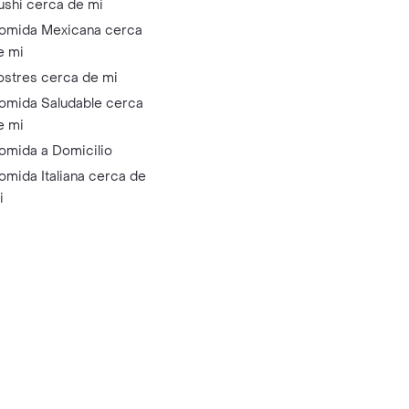
ushi cerca de mi
omida Mexicana cerca
e mi
ostres cerca de mi
omida Saludable cerca
e mi
omida a Domicilio
omida Italiana cerca de
i