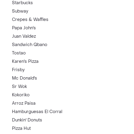
Starbucks
Subway
Crepes & Waffles
Papa John's
Juan Valdez
Sandwich Qbano
Tostao
Karen's Pizza
Frisby
Mc Donald's
Sr Wok
Kokoriko
Arroz Paisa
Hamburguesas El Corral
Dunkin' Donuts
Pizza Hut