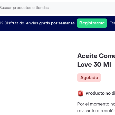
Registrarme
i?
Disfruta de
envíos gratis por semanas
Té
Aceite Come
Love 30 Ml
Agotado
Producto no d
Por el momento no
revisar tu direcció