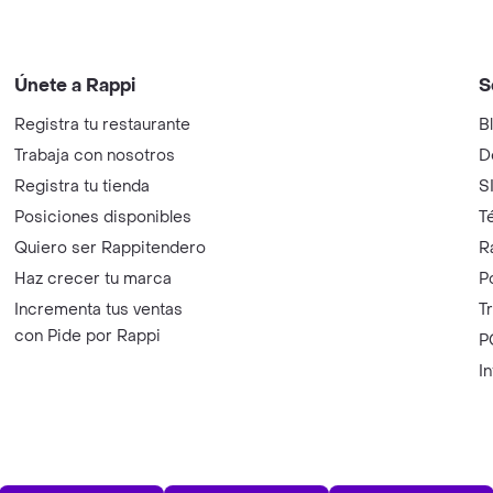
Únete a Rappi
S
Registra tu restaurante
B
Trabaja con nosotros
D
Registra tu tienda
S
Posiciones disponibles
T
Quiero ser Rappitendero
R
Haz crecer tu marca
P
Incrementa tus ventas
T
con Pide por Rappi
P
I