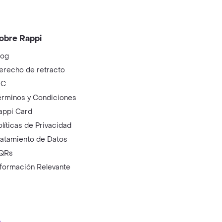
obre Rappi
log
erecho de retracto
IC
érminos y Condiciones
appi Card
olíticas de Privacidad
ratamiento de Datos
QRs
nformación Relevante