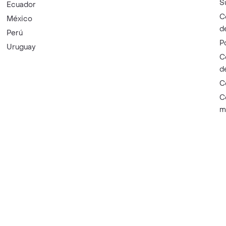
S
Ecuador
C
México
d
Perú
P
Uruguay
C
d
C
C
m