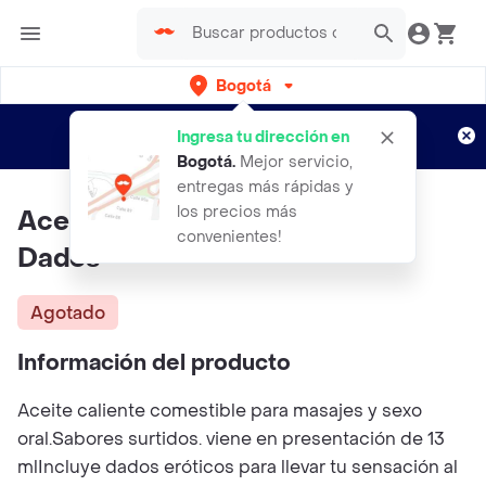
Bogotá
Regístrate
¿Nuevo en Rappi?
y disfruta de
Ingresa tu dirección en
envíos gratis por semanas
Aplican TyC
Bogotá
.
Mejor servicio,
entregas más rápidas y
los precios más
Aceite Corazon 13ml Fresa Con
convenientes!
Dados
Agotado
Información del producto
Aceite caliente comestible para masajes y sexo
oral.Sabores surtidos. viene en presentación de 13
mlIncluye dados eróticos para llevar tu sensación al