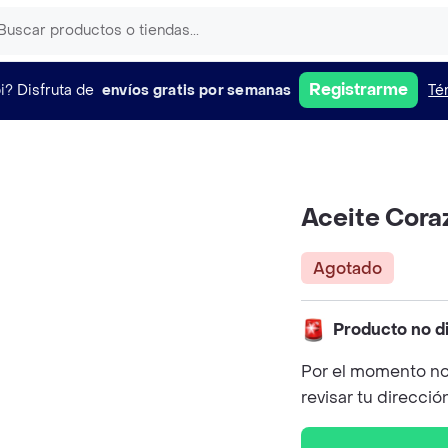
Registrarme
i?
Disfruta de
envíos gratis por semanas
Té
Aceite Cora
Agotado
Producto no d
Por el momento no
revisar tu direcció