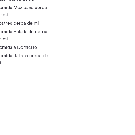
omida Mexicana cerca
e mi
ostres cerca de mi
omida Saludable cerca
e mi
omida a Domicilio
omida Italiana cerca de
i