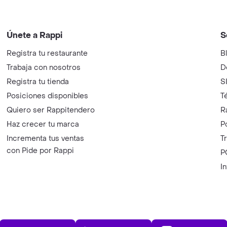
Únete a Rappi
S
Registra tu restaurante
B
Trabaja con nosotros
D
Registra tu tienda
S
Posiciones disponibles
T
Quiero ser Rappitendero
R
Haz crecer tu marca
P
Incrementa tus ventas
T
con Pide por Rappi
P
I
App Store
Play Store
AppGalle