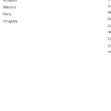
Ecuador
C
México
d
Perú
P
Uruguay
C
d
C
C
m