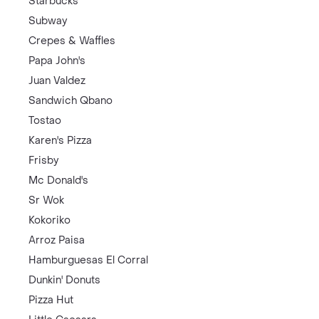
Starbucks
Subway
Crepes & Waffles
Papa John's
Juan Valdez
Sandwich Qbano
Tostao
Karen's Pizza
Frisby
Mc Donald's
Sr Wok
Kokoriko
Arroz Paisa
Hamburguesas El Corral
Dunkin' Donuts
Pizza Hut