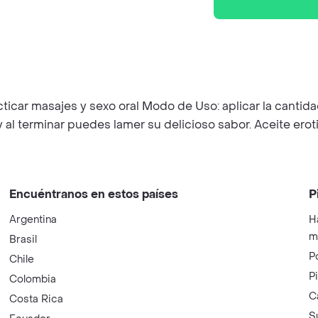
icar masajes y sexo oral Modo de Uso: aplicar la cantida
 y al terminar puedes lamer su delicioso sabor. Aceite erot
Encuéntranos en estos países
P
Argentina
H
m
Brasil
P
Chile
P
Colombia
C
Costa Rica
S