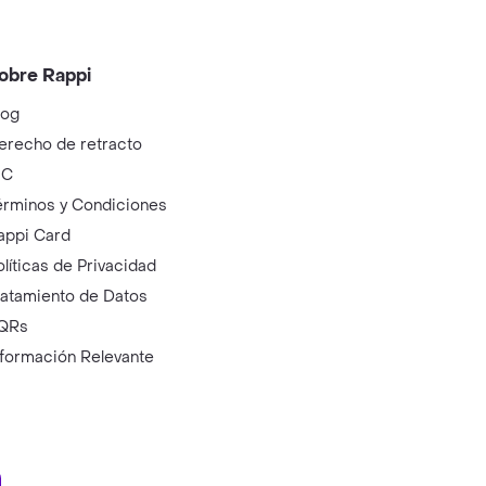
obre Rappi
log
erecho de retracto
IC
érminos y Condiciones
appi Card
olíticas de Privacidad
ratamiento de Datos
QRs
nformación Relevante
ry