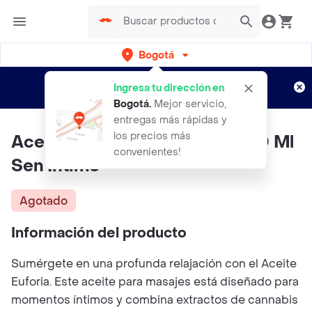
Bogotá
Regístrate
¿Nuevo en Rappi?
y disfruta de
Ingresa tu dirección en
envíos gratis por semanas
Aplican TyC
Bogotá
.
Mejor servicio,
entregas más rápidas y
los precios más
Aceite Corporal Cbd Euforia 30 Ml
convenientes!
Sen Intimo
Agotado
Información del producto
Sumérgete en una profunda relajación con el Aceite
Euforia. Este aceite para masajes está diseñado para
momentos íntimos y combina extractos de cannabis