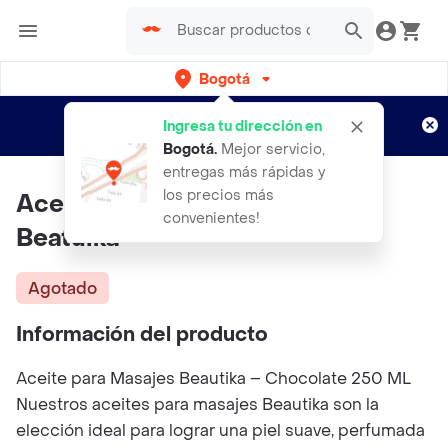
Bogotá
Regístrate
¿Nuevo en Rappi?
y disfruta de
Ingresa tu dirección en
envíos gratis por semanas
Aplican TyC
Bogotá
.
Mejor servicio,
entregas más rápidas y
los precios más
Aceite Corporal Chocolate
convenientes!
Beatuika
Agotado
Información del producto
Aceite para Masajes Beautika – Chocolate 250 ML
Nuestros aceites para masajes Beautika son la
elección ideal para lograr una piel suave, perfumada