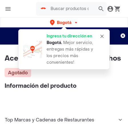
Bogotá
Regístrate
¿Nuevo en Rappi?
y disfruta de
Ingresa tu dirección en
envíos gratis por semanas
Aplican TyC
Bogotá
.
Mejor servicio,
entregas más rápidas y
los precios más
Aceite Corporal Coco 120ml Athos
convenientes!
Agotado
Información del producto
Top Marcas y Cadenas de Restaurantes