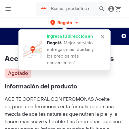
Bogotá
Regístrate
¿Nuevo en Rappi?
y disfruta de
Ingresa tu dirección en
envíos gratis por semanas
Aplican TyC
Bogotá
.
Mejor servicio,
entregas más rápidas y
los precios más
Aceite Corporal Con Feromonas
convenientes!
Agotado
Información del producto
ACEITE CORPORAL CON FEROMONAS Aceite
corporal con feromonas está formulado con una
mezcla de aceites naturales que nutren la piel y la
hacen más suave y flexible. Las feromonas, que son