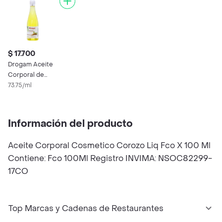
$ 17.700
Drogam Aceite
Corporal de
Almendras Hidratante
73.75/ml
Información del producto
Aceite Corporal Cosmetico Corozo Liq Fco X 100 Ml
Contiene: Fco 100Ml Registro INVIMA: NSOC82299-
17CO
Top Marcas y Cadenas de Restaurantes