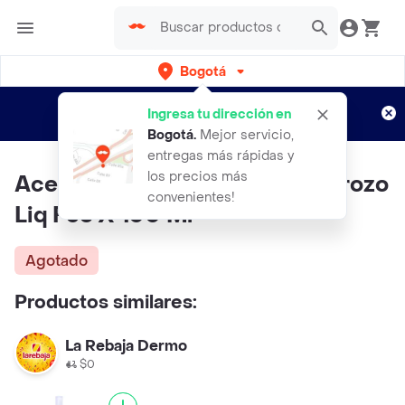
Bogotá
Regístrate
¿Nuevo en Rappi?
y disfruta de
Ingresa tu dirección en
envíos gratis por semanas
Aplican TyC
Bogotá
.
Mejor servicio,
entregas más rápidas y
los precios más
Aceite Corporal Cosmetico Corozo
convenientes!
Liq Fco X 100 Ml
Agotado
Productos similares:
La Rebaja Dermo
$0