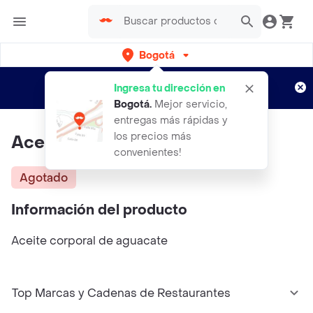
Bogotá
Regístrate
¿Nuevo en Rappi?
y disfruta de
Ingresa tu dirección en
envíos gratis por semanas
Aplican TyC
Bogotá
.
Mejor servicio,
entregas más rápidas y
los precios más
Aceite Corporal De Aguacate
convenientes!
Agotado
Información del producto
Aceite corporal de aguacate
Top Marcas y Cadenas de Restaurantes