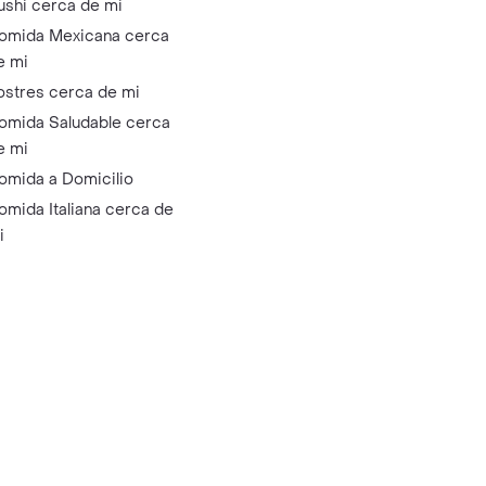
ushi cerca de mi
omida Mexicana cerca
e mi
ostres cerca de mi
omida Saludable cerca
e mi
omida a Domicilio
omida Italiana cerca de
i