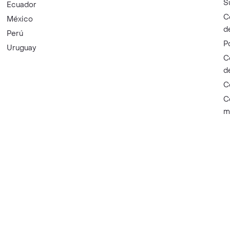
S
Ecuador
C
México
d
Perú
P
Uruguay
C
d
C
C
m