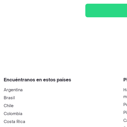
Encuéntranos en estos países
P
Argentina
H
m
Brasil
P
Chile
P
Colombia
C
Costa Rica