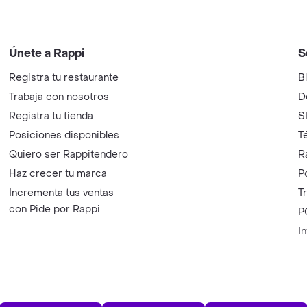
Únete a Rappi
S
Registra tu restaurante
B
Trabaja con nosotros
D
Registra tu tienda
S
Posiciones disponibles
T
Quiero ser Rappitendero
R
Haz crecer tu marca
P
Incrementa tus ventas
T
con Pide por Rappi
P
I