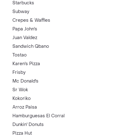
Starbucks
Subway
Crepes & Waffles
Papa John's
Juan Valdez
Sandwich Qbano
Tostao
Karen's Pizza
Frisby
Mc Donald's
Sr Wok
Kokoriko
Arroz Paisa
Hamburguesas El Corral
Dunkin' Donuts
Pizza Hut