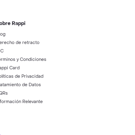
obre Rappi
log
erecho de retracto
IC
érminos y Condiciones
appi Card
olíticas de Privacidad
ratamiento de Datos
QRs
nformación Relevante