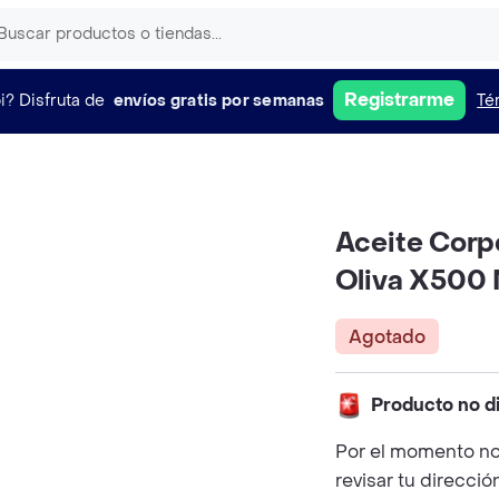
Registrarme
i?
Disfruta de
envíos gratis por semanas
Té
Aceite Corp
Oliva X500 
Agotado
Producto no d
Por el momento no
revisar tu direcció