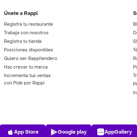
Únete a Rappi
S
Registra tu restaurante
B
Trabaja con nosotros
D
Registra tu tienda
S
Posiciones disponibles
T
Quiero ser Rappitendero
R
Haz crecer tu marca
P
Incrementa tus ventas
T
con Pide por Rappi
P
I
App Store
Play Store
AppGalle
App Store
Google play
AppGallery