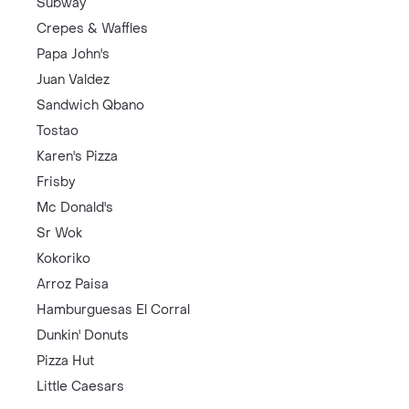
Subway
Crepes & Waffles
Papa John's
Juan Valdez
Sandwich Qbano
Tostao
Karen's Pizza
Frisby
Mc Donald's
Sr Wok
Kokoriko
Arroz Paisa
Hamburguesas El Corral
Dunkin' Donuts
Pizza Hut
Little Caesars