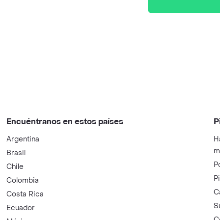
Encuéntranos en estos países
P
Argentina
H
m
Brasil
P
Chile
P
Colombia
C
Costa Rica
S
Ecuador
C