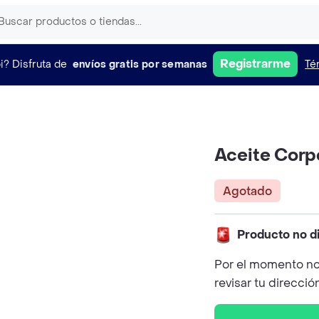
Registrarme
i?
Disfruta de
envíos gratis por semanas
Té
Aceite Corpo
Agotado
Producto no d
Por el momento no
revisar tu direcció