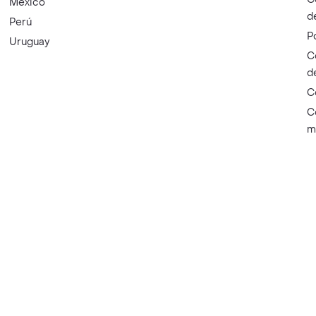
México
d
Perú
P
Uruguay
C
d
C
C
m