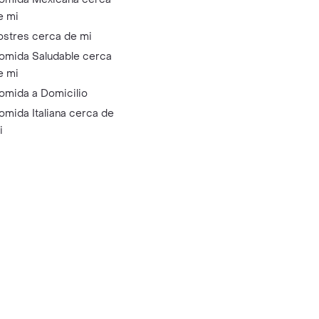
e mi
ostres cerca de mi
omida Saludable cerca
e mi
omida a Domicilio
omida Italiana cerca de
i