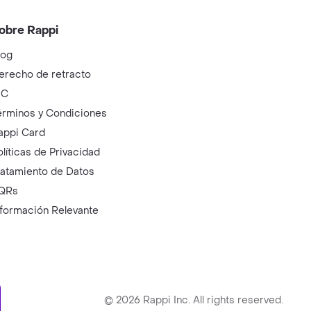
obre Rappi
log
erecho de retracto
IC
érminos y Condiciones
appi Card
olíticas de Privacidad
ratamiento de Datos
QRs
nformación Relevante
ry
©
2026
Rappi Inc. All rights reserved.