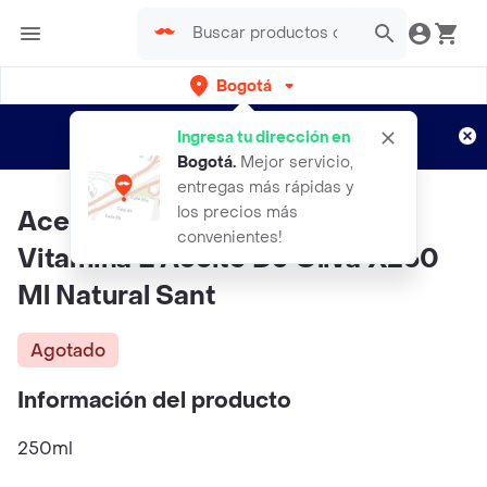
Bogotá
Regístrate
¿Nuevo en Rappi?
y disfruta de
Ingresa tu dirección en
envíos gratis por semanas
Aplican TyC
Bogotá
.
Mejor servicio,
entregas más rápidas y
los precios más
Aceite Corporal De Romero
convenientes!
Vitamina E Aceite De Oliva X250
Ml Natural Sant
Agotado
Información del producto
250ml