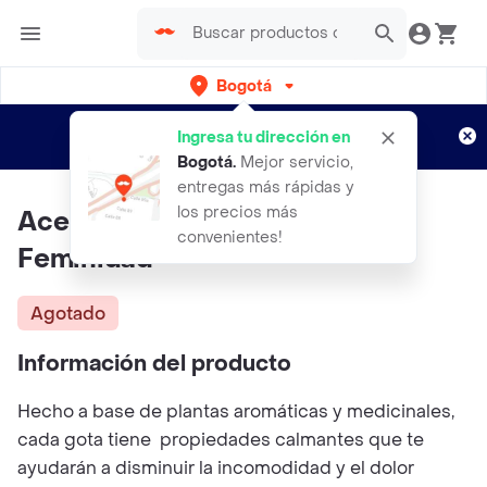
Bogotá
Regístrate
¿Nuevo en Rappi?
y disfruta de
Ingresa tu dirección en
envíos gratis por semanas
Aplican TyC
Bogotá
.
Mejor servicio,
entregas más rápidas y
los precios más
Aceite Corporal Elixir De
convenientes!
Feminidad
Agotado
Información del producto
Hecho a base de plantas aromáticas y medicinales,
cada gota tiene propiedades calmantes que te
ayudarán a disminuir la incomodidad y el dolor