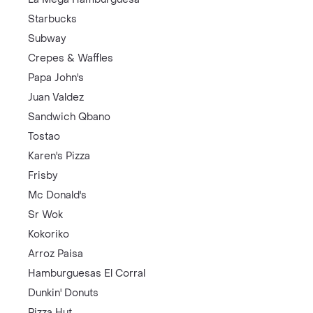
Starbucks
Subway
Crepes & Waffles
Papa John's
Juan Valdez
Sandwich Qbano
Tostao
Karen's Pizza
Frisby
Mc Donald's
Sr Wok
Kokoriko
Arroz Paisa
Hamburguesas El Corral
Dunkin' Donuts
Pizza Hut