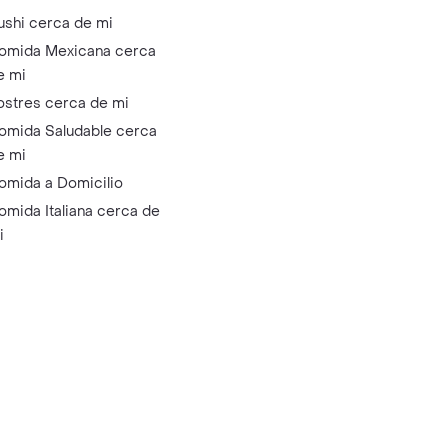
ushi cerca de mi
omida Mexicana cerca
e mi
ostres cerca de mi
omida Saludable cerca
e mi
omida a Domicilio
omida Italiana cerca de
i