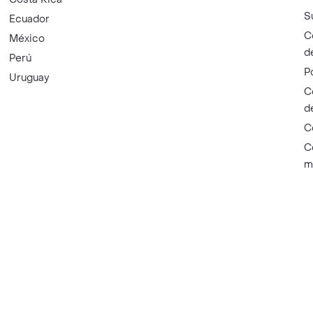
S
Ecuador
C
México
d
Perú
P
Uruguay
C
d
C
C
m