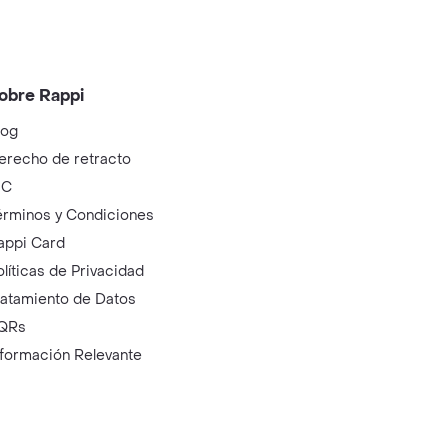
obre Rappi
log
erecho de retracto
IC
érminos y Condiciones
appi Card
olíticas de Privacidad
ratamiento de Datos
QRs
nformación Relevante