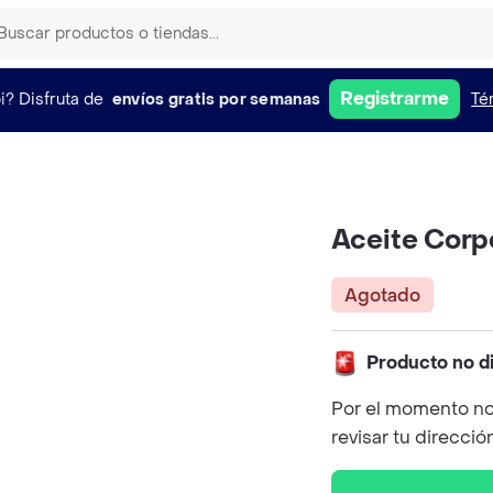
Registrarme
i?
Disfruta de
envíos gratis por semanas
Té
Aceite Corpo
Agotado
Producto no d
Por el momento no
revisar tu direcció