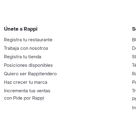
Únete a Rappi
S
Registra tu restaurante
B
Trabaja con nosotros
D
Registra tu tienda
S
Posiciones disponibles
T
Quiero ser Rappitendero
R
Haz crecer tu marca
P
Incrementa tus ventas
T
con Pide por Rappi
P
I