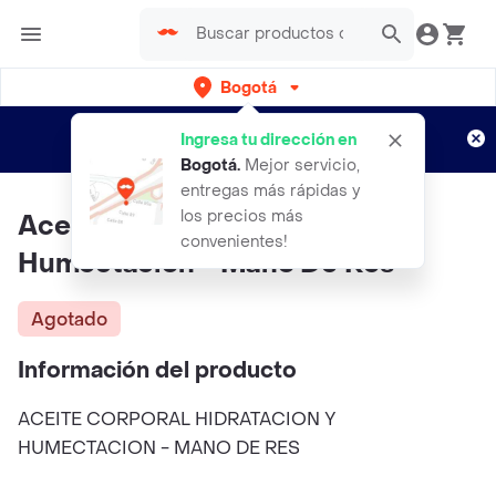
Bogotá
Regístrate
¿Nuevo en Rappi?
y disfruta de
Ingresa tu dirección en
envíos gratis por semanas
Aplican TyC
Bogotá
.
Mejor servicio,
entregas más rápidas y
los precios más
Aceite Corporal Hidratacion Y
convenientes!
Humectacion - Mano De Res
Agotado
Información del producto
ACEITE CORPORAL HIDRATACION Y
HUMECTACION - MANO DE RES