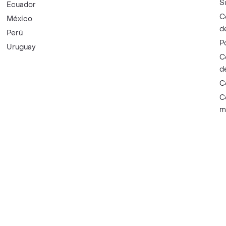
S
Ecuador
C
México
d
Perú
P
Uruguay
C
d
C
C
m