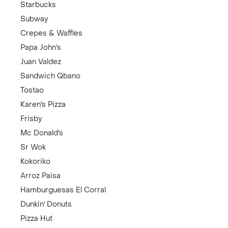
Starbucks
Subway
Crepes & Waffles
Papa John's
Juan Valdez
Sandwich Qbano
Tostao
Karen's Pizza
Frisby
Mc Donald's
Sr Wok
Kokoriko
Arroz Paisa
Hamburguesas El Corral
Dunkin' Donuts
Pizza Hut