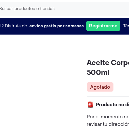
Registrarme
i?
Disfruta de
envíos gratis por semanas
Té
Aceite Corp
500ml
Agotado
Producto no d
Por el momento no
revisar tu direcció