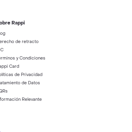
obre Rappi
log
erecho de retracto
IC
érminos y Condiciones
appi Card
olíticas de Privacidad
ratamiento de Datos
QRs
nformación Relevante