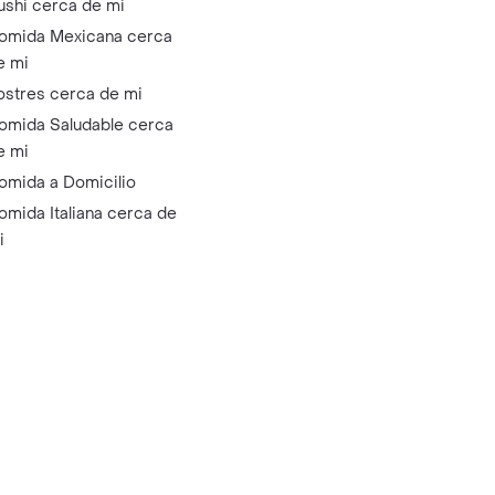
ushi cerca de mi
omida Mexicana cerca
e mi
ostres cerca de mi
omida Saludable cerca
e mi
omida a Domicilio
omida Italiana cerca de
i