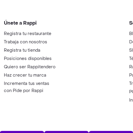
Únete a Rappi
S
Registra tu restaurante
B
Trabaja con nosotros
D
Registra tu tienda
S
Posiciones disponibles
T
Quiero ser Rappitendero
R
Haz crecer tu marca
P
Incrementa tus ventas
T
con Pide por Rappi
P
I