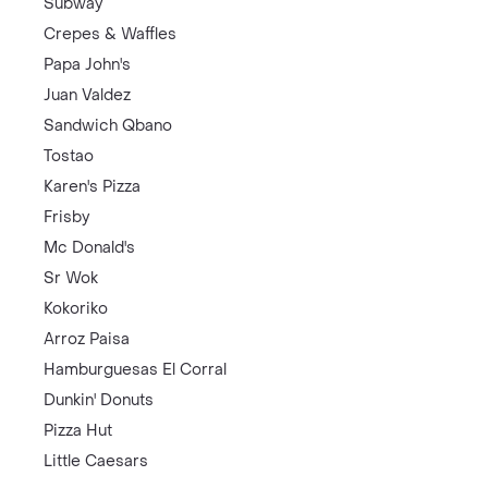
Subway
Crepes & Waffles
Papa John's
Juan Valdez
Sandwich Qbano
Tostao
Karen's Pizza
Frisby
Mc Donald's
Sr Wok
Kokoriko
Arroz Paisa
Hamburguesas El Corral
Dunkin' Donuts
Pizza Hut
Little Caesars