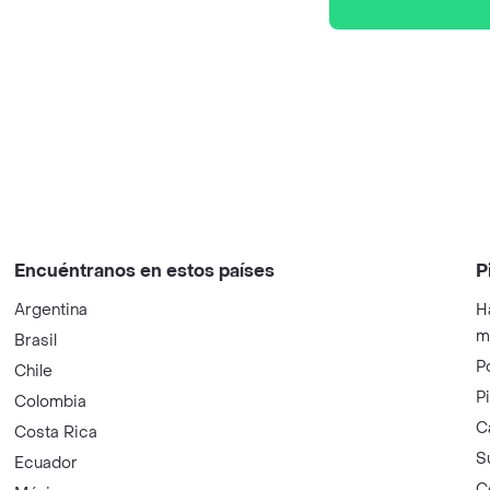
Encuéntranos en estos países
P
Argentina
H
m
Brasil
P
Chile
P
Colombia
C
Costa Rica
S
Ecuador
C