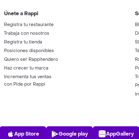
Únete a Rappi
S
Registra tu restaurante
B
Trabaja con nosotros
D
Registra tu tienda
S
Posiciones disponibles
T
Quiero ser Rappitendero
R
Haz crecer tu marca
P
Incrementa tus ventas
T
con Pide por Rappi
P
I
App Store
Play Store
AppGalle
App Store
Google play
AppGallery