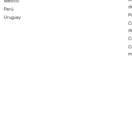
México
d
Perú
P
Uruguay
C
d
C
C
m