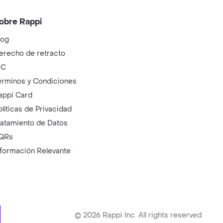
obre Rappi
log
erecho de retracto
IC
érminos y Condiciones
appi Card
olíticas de Privacidad
ratamiento de Datos
QRs
nformación Relevante
ry
©
2026
Rappi Inc. All rights reserved.