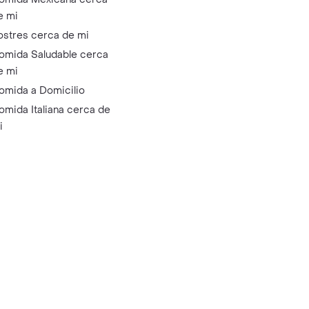
e mi
ostres cerca de mi
omida Saludable cerca
e mi
omida a Domicilio
omida Italiana cerca de
i