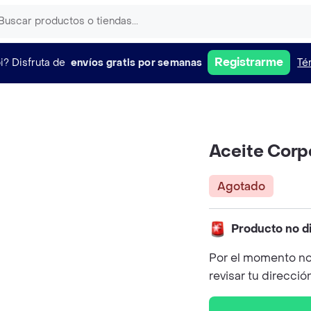
Registrarme
i?
Disfruta de
envíos gratis por semanas
Té
Aceite Corp
Agotado
Producto no d
Por el momento no
revisar tu direcció