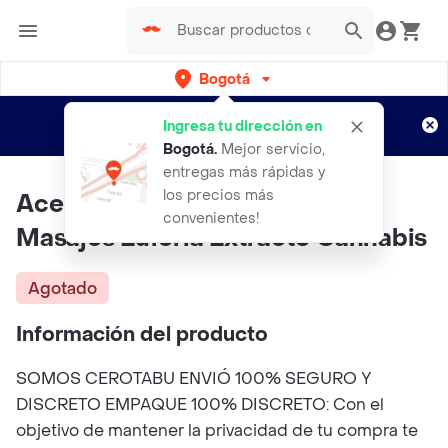
Bogotá
Regístrate
¿Nuevo en Rappi?
y disfruta de
Ingresa tu dirección en
envíos gratis por semanas
Aplican TyC
Bogotá
.
Mejor servicio,
entregas más rápidas y
los precios más
Aceite Corporal Natural Para
convenientes!
Masajes Euforia Extracto Cannabis
Agotado
Información del producto
SOMOS CEROTABU ENVIÓ 100% SEGURO Y
DISCRETO EMPAQUE 100% DISCRETO: Con el
objetivo de mantener la privacidad de tu compra te