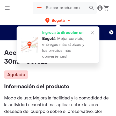
Bogotá
Regístrate
¿Nuevo en Rappi?
y disfruta de
Ingresa tu dirección en
envíos gratis por semanas
Aplican TyC
Bogotá
.
Mejor servicio,
entregas más rápidas y
los precios más
Aceite Corporal Para Masajes
convenientes!
30ml - Cereza
Agotado
Información del producto
Modo de uso: Mejora la facilidad y la comodidad de
la actividad sexual íntima, aplicar sobre la zona
deseada del cuerpo o sobre el preservativo, olor