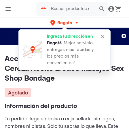
Bogotá
Regístrate
¿Nuevo en Rappi?
y disfruta de
Ingresa tu dirección en
envíos gratis por semanas
Aplican TyC
Bogotá
.
Mejor servicio,
entregas más rápidas y
los precios más
Aceite Corporal Para Masajes
convenientes!
Cereza Aceite Erotico Masajes Sex
Shop Bondage
Agotado
Información del producto
Tu pedido llega en bolsa o caja sellada, sin logos,
nombres ni pistas. Solo tú sabrás lo que lleva. Este