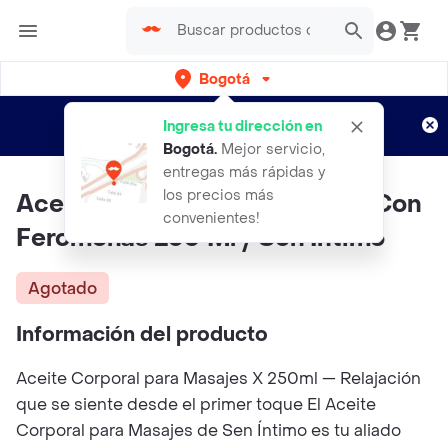
Bogotá
Regístrate
¿Nuevo en Rappi?
y disfruta de
Ingresa tu dirección en
envíos gratis por semanas
Aplican TyC
Bogotá
.
Mejor servicio,
entregas más rápidas y
los precios más
Aceite Corporal Para Masajes Con
convenientes!
Feromonas 250 Ml / Sen Intimo
Agotado
Información del producto
Aceite Corporal para Masajes X 250ml — Relajación
que se siente desde el primer toque El Aceite
Corporal para Masajes de Sen Íntimo es tu aliado