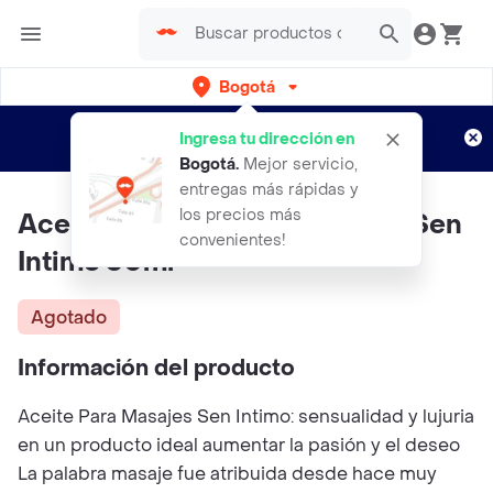
Bogotá
Regístrate
¿Nuevo en Rappi?
y disfruta de
Ingresa tu dirección en
envíos gratis por semanas
Aplican TyC
Bogotá
.
Mejor servicio,
entregas más rápidas y
los precios más
Aceite Corporal Para Masajes Sen
convenientes!
Intimo 60ml
Agotado
Información del producto
Aceite Para Masajes Sen Intimo: sensualidad y lujuria
en un producto ideal aumentar la pasión y el deseo
La palabra masaje fue atribuida desde hace muy