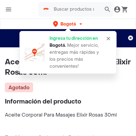
Bogotá
Regístrate
¿Nuevo en Rappi?
y disfruta de
Ingresa tu dirección en
envíos gratis por semanas
Aplican TyC
Bogotá
.
Mejor servicio,
entregas más rápidas y
los precios más
Aceite Corporal Para Masajes Elixir
convenientes!
Rosas 30ml
Agotado
Información del producto
Aceite Corporal Para Masajes Elixir Rosas 30ml