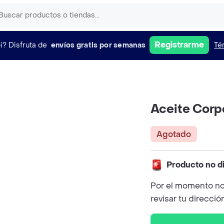
Registrarme
i?
Disfruta de
envíos gratis por semanas
Té
Aceite Corp
Agotado
Producto no d
Por el momento no
revisar tu direcció