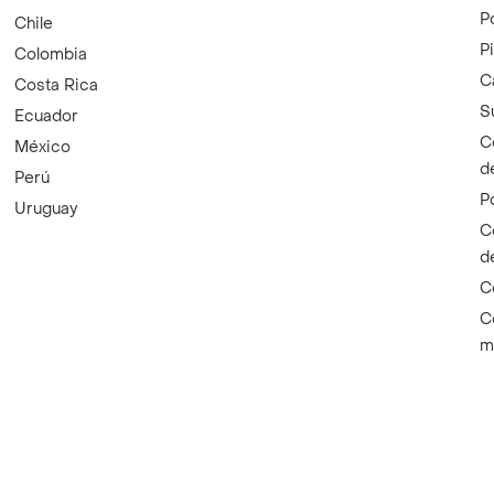
P
Chile
P
Colombia
C
Costa Rica
S
Ecuador
C
México
d
Perú
P
Uruguay
C
d
C
C
m