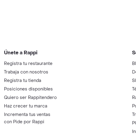
Únete a Rappi
S
Registra tu restaurante
B
Trabaja con nosotros
D
Registra tu tienda
S
Posiciones disponibles
T
Quiero ser Rappitendero
R
Haz crecer tu marca
P
Incrementa tus ventas
T
con Pide por Rappi
P
I