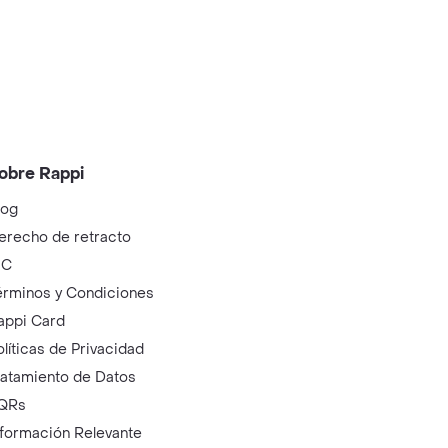
obre Rappi
log
erecho de retracto
IC
érminos y Condiciones
appi Card
olíticas de Privacidad
ratamiento de Datos
QRs
nformación Relevante