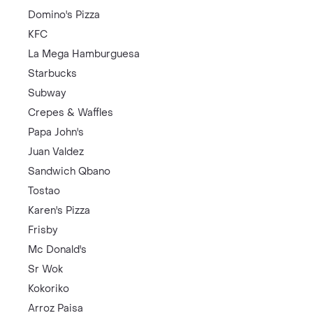
Domino's Pizza
KFC
La Mega Hamburguesa
Starbucks
Subway
Crepes & Waffles
Papa John's
Juan Valdez
Sandwich Qbano
Tostao
Karen's Pizza
Frisby
Mc Donald's
Sr Wok
Kokoriko
Arroz Paisa