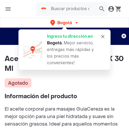
Bogotá
Regístrate
¿Nuevo en Rappi?
y disfruta de
Ingresa tu dirección en
envíos gratis por semanas
Aplican TyC
Bogotá
.
Mejor servicio,
entregas más rápidas y
los precios más
Aceite Corporal Para Masajes X 30
convenientes!
Ml
Agotado
Información del producto
El aceite corporal para masajes GuiaCereza es la
mejor opción para una piel hidratada y suave sin
sensación grasosa. Ideal para aquellos momentos