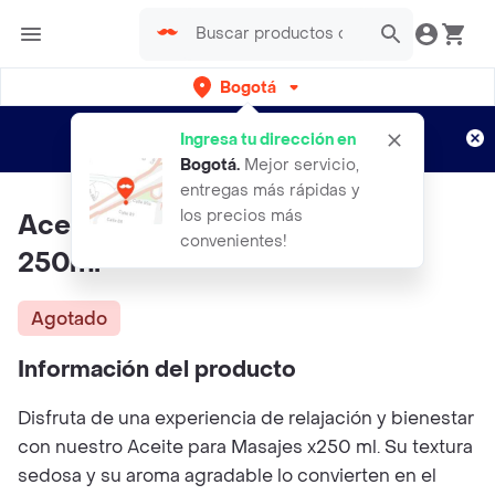
Bogotá
Regístrate
¿Nuevo en Rappi?
y disfruta de
Ingresa tu dirección en
envíos gratis por semanas
Aplican TyC
Bogotá
.
Mejor servicio,
entregas más rápidas y
los precios más
Aceite Corporal Pheromonas
convenientes!
250ml
Agotado
Información del producto
Disfruta de una experiencia de relajación y bienestar
con nuestro Aceite para Masajes x250 ml. Su textura
sedosa y su aroma agradable lo convierten en el