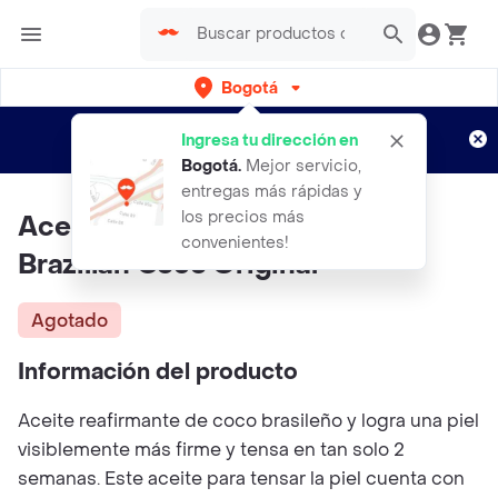
Bogotá
Regístrate
¿Nuevo en Rappi?
y disfruta de
Ingresa tu dirección en
envíos gratis por semanas
Aplican TyC
Bogotá
.
Mejor servicio,
entregas más rápidas y
los precios más
Aceite Corporal Reafirmante
convenientes!
Brazilian Coco Original
Agotado
Información del producto
Aceite reafirmante de coco brasileño y logra una piel
visiblemente más firme y tensa en tan solo 2
semanas. Este aceite para tensar la piel cuenta con