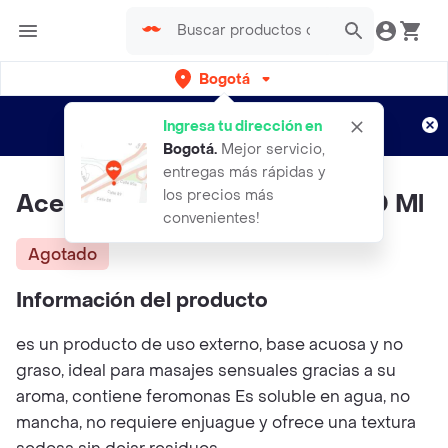
Bogotá
Regístrate
¿Nuevo en Rappi?
y disfruta de
Ingresa tu dirección en
envíos gratis por semanas
Aplican TyC
Bogotá
.
Mejor servicio,
entregas más rápidas y
los precios más
Aceite Corporal Sen Intimo 250 Ml
convenientes!
Agotado
Información del producto
es un producto de uso externo, base acuosa y no
graso, ideal para masajes sensuales gracias a su
aroma, contiene feromonas Es soluble en agua, no
mancha, no requiere enjuague y ofrece una textura