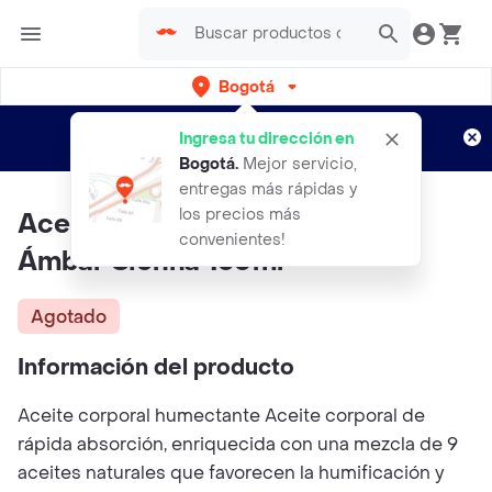
Bogotá
Regístrate
¿Nuevo en Rappi?
y disfruta de
Ingresa tu dirección en
envíos gratis por semanas
Aplican TyC
Bogotá
.
Mejor servicio,
entregas más rápidas y
los precios más
Aceite Corporal Toque Seco
convenientes!
Ámbar Sienna 150ml
Agotado
Información del producto
Aceite corporal humectante Aceite corporal de
rápida absorción, enriquecida con una mezcla de 9
aceites naturales que favorecen la humificación y